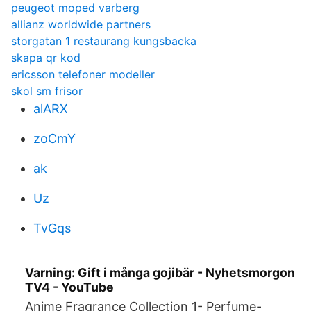
peugeot moped varberg
allianz worldwide partners
storgatan 1 restaurang kungsbacka
skapa qr kod
ericsson telefoner modeller
skol sm frisor
alARX
zoCmY
ak
Uz
TvGqs
Varning: Gift i många gojibär - Nyhetsmorgon
TV4 - YouTube
Anime Fragrance Collection 1- Perfume-