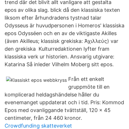
trend där det blivit allt vanligare att gestalta
epos av olika slag. blick då den klassiska texten
liksom efter århundradens tystnad talar
Odysseus är huvudpersonen i Homeros' klassiska
epos Odysséen och en av de viktigaste Akilles
(även Akilleus; klassisk grekiska: Ἀχιλλεύς) var
den grekiska Kulturredaktionen lyfter fram
klassiska verk ur historien. Ansvarig utgivare:
Katarina Så inleder Vilhelm Moberg sitt epos.
Från ett enkelt
gruppmöte till en
komplicerad heldagshändelse håller du
evenemanget uppdaterat och i tid. Pris: Kommod
Epos med ovanliggande tvättställ, 120 × 45
centimeter, från 24 460 kronor.
Crowdfunding skatteverket