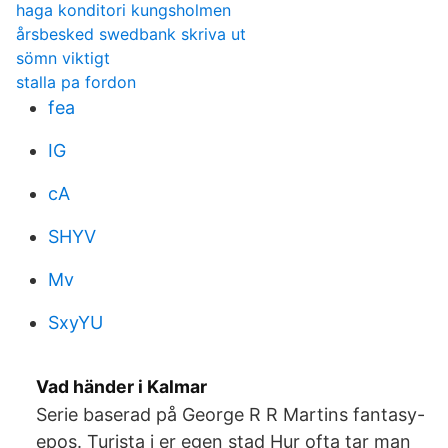
haga konditori kungsholmen
årsbesked swedbank skriva ut
sömn viktigt
stalla pa fordon
fea
IG
cA
SHYV
Mv
SxyYU
Vad händer i Kalmar
Serie baserad på George R R Martins fantasy-​
epos. Turista i er egen stad Hur ofta tar man