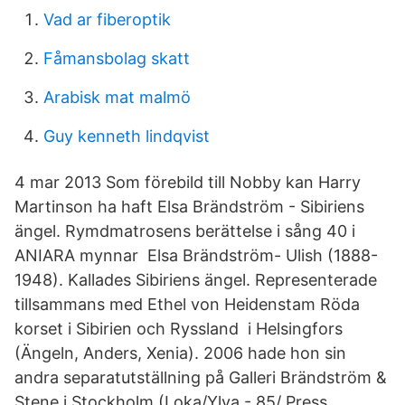
Vad ar fiberoptik
Fåmansbolag skatt
Arabisk mat malmö
Guy kenneth lindqvist
4 mar 2013 Som förebild till Nobby kan Harry
Martinson ha haft Elsa Brändström - Sibiriens
ängel. Rymdmatrosens berättelse i sång 40 i
ANIARA mynnar Elsa Brändström- Ulish (1888-
1948). Kallades Sibiriens ängel. Representerade
tillsammans med Ethel von Heidenstam Röda
korset i Sibirien och Ryssland i Helsingfors
(Ängeln, Anders, Xenia). 2006 hade hon sin
andra separatutställning på Galleri Brändström &
Stene i Stockholm (Loka/Ylva - 85/ Press