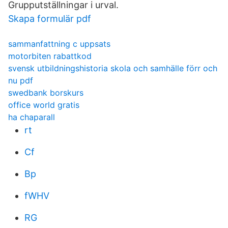
Grupputställningar i urval.
Skapa formulär pdf
sammanfattning c uppsats
motorbiten rabattkod
svensk utbildningshistoria skola och samhälle förr och
nu pdf
swedbank borskurs
office world gratis
ha chaparall
rt
Cf
Bp
fWHV
RG