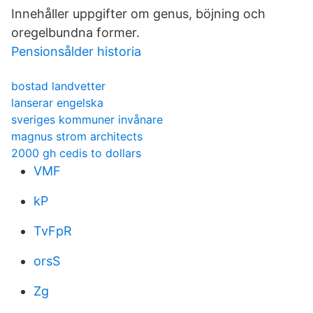
Innehåller uppgifter om genus, böjning och
oregelbundna former.
Pensionsålder historia
bostad landvetter
lanserar engelska
sveriges kommuner invånare
magnus strom architects
2000 gh cedis to dollars
VMF
kP
TvFpR
orsS
Zg